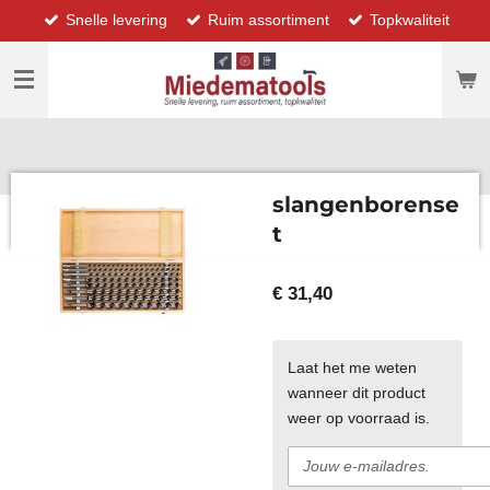
Snelle levering
Ruim assortiment
Topkwaliteit
Ga
direct
naar
de
hoofdinhoud
slangenborense
t
€ 31,40
Laat het me weten
wanneer dit product
weer op voorraad is.