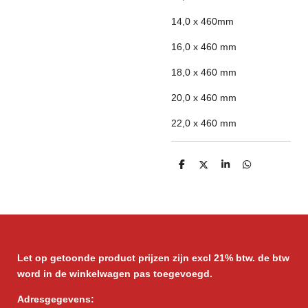
14,0 x 460mm
16,0 x 460 mm
18,0 x 460 mm
20,0 x 460 mm
22,0 x 460 mm
D
D
S
D
e
e
h
e
l
e
a
l
e
l
r
e
n
e
n
Let op getoonde product prijzen zijn excl 21% btw. de btw
word in de winkelwagen pas toegevoegd.
Adresgegevens: