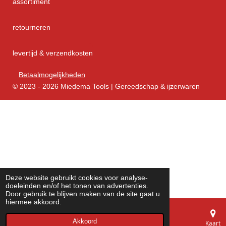
assortiment
retourneren
levertijd & verzendkosten
Betaalmogelijkheden
© 2023 - 2026 Miedema Tools | Gereedschap & ijzerwaren
Deze website gebruikt cookies voor analyse-
doeleinden en/of het tonen van advertenties.
Door gebruik te blijven maken van de site gaat u
hiermee akkoord.
Akkoord
E-mailadres
Telefoonnummer
Kaart