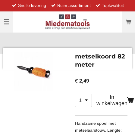
Snelle levering
Ruim assortiment
Topkwaliteit
Ga
direct
naar
de
hoofdinhoud
metselkoord 82
meter
€ 2,49
In
winkelwagen
Handzame spoel met
metselaarstouw. Lengte: