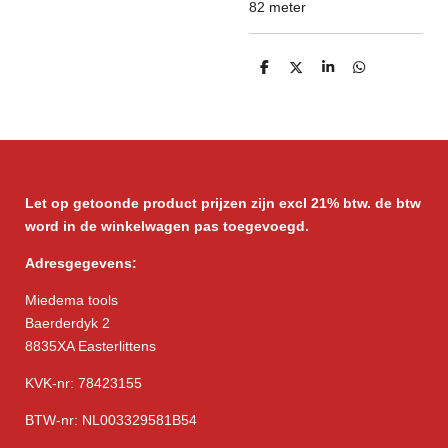
82 meter
D
D
S
D
e
e
h
e
l
e
a
l
e
l
r
e
n
e
n
Let op getoonde product prijzen zijn excl 21% btw. de btw
word in de winkelwagen pas toegevoegd.
Adresgegevens:
Miedema tools
Baerderdyk 2
8835XA Easterlittens
KVK-nr: 78423155
BTW-nr: NL003329581B54