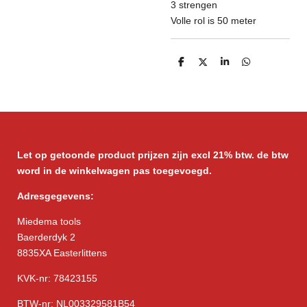
3 strengen
Volle rol is 50 meter
D
D
S
D
e
e
h
e
l
e
a
l
e
l
r
e
n
e
n
Let op getoonde product prijzen zijn excl 21% btw. de btw
word in de winkelwagen pas toegevoegd.
Adresgegevens:
Miedema tools
Baerderdyk 2
8835XA Easterlittens
KVK-nr: 78423155
BTW-nr: NL003329581B54