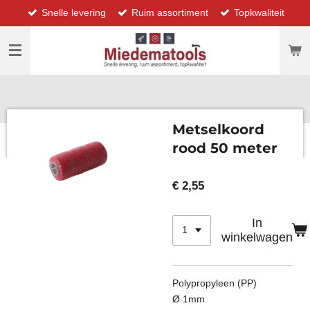
Snelle levering
Ruim assortiment
Topkwaliteit
Ga
direct
naar
de
hoofdinhoud
Metselkoord
rood 50 meter
€ 2,55
In
winkelwagen
Polypropyleen (PP)
Ø 1mm