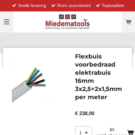
Snelle levering
Ruim assortiment
Topkwaliteit
Ga
direct
naar
de
hoofdinhoud
Flexbuis
voorbedraad
elektrabuis
16mm
3x2,5+2x1,5mm
per meter
€ 238,00
In