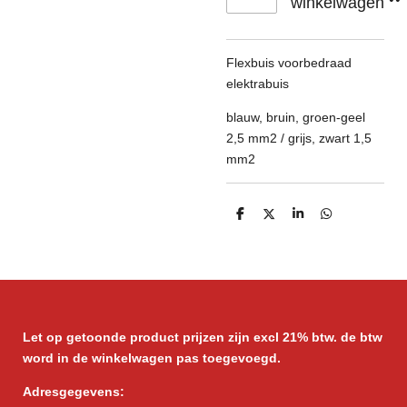
winkelwagen
Flexbuis voorbedraad
elektrabuis
blauw, bruin, groen-geel
2,5 mm2 / grijs, zwart 1,5
mm2
D
D
S
D
e
e
h
e
l
e
a
l
e
l
r
e
n
e
n
Let op getoonde product prijzen zijn excl 21% btw. de btw
word in de winkelwagen pas toegevoegd.
Adresgegevens: