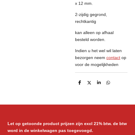
x 12 mm.
2-zijdig gegrond,
rechtkantig
kan alleen op afhaal
besteld worden.
Indien u het wel wil laten
bezorgen neem
contact
op
voor de mogelijkheden
D
D
S
D
e
e
h
e
l
e
a
l
e
l
r
e
n
e
n
Let op getoonde product prijzen zijn excl 21% btw. de btw
word in de winkelwagen pas toegevoegd.