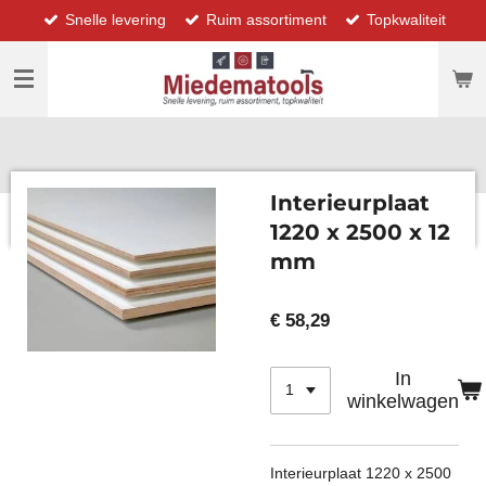
Snelle levering
Ruim assortiment
Topkwaliteit
Ga
direct
naar
de
hoofdinhoud
Interieurplaat
1220 x 2500 x 12
mm
€ 58,29
In
winkelwagen
Interieurplaat 1220 x 2500