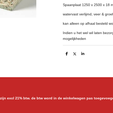
Spaanplaat 1250 x 2500 x 18
watervast verlijmd, veer & groe
kan alleen op afhaal besteld w
Indien u het wel wil laten bez
mogelijkheden
D
D
S
e
e
h
l
e
a
e
l
r
n
e
 zijn excl 21% btw. de btw word in de winkelwagen pas toegevoeg