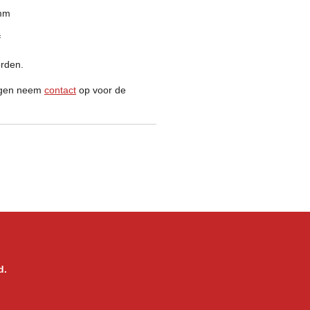
 mm
f
orden.
orgen neem
contact
op voor de
d.