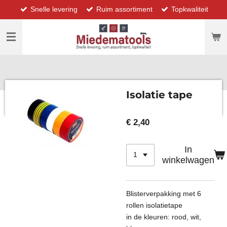
Snelle levering
Ruim assortiment
Topkwaliteit
Ga
direct
naar
de
hoofdinhoud
Isolatie tape
€ 2,40
In
winkelwagen
Blisterverpakking met 6
rollen isolatietape
in de kleuren: rood, wit,