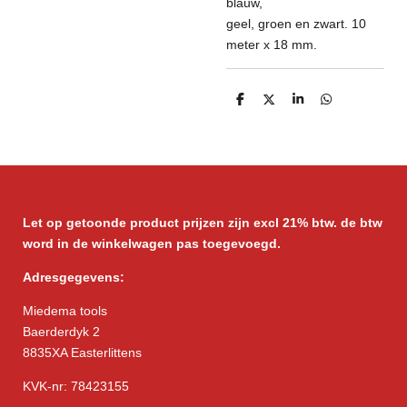
blauw,
geel, groen en zwart. 10
meter x 18 mm.
D
D
S
D
e
e
h
e
l
e
a
l
e
l
r
e
n
e
n
Let op getoonde product prijzen zijn excl 21% btw. de btw
word in de winkelwagen pas toegevoegd.
Adresgegevens:
Miedema tools
Baerderdyk 2
8835XA Easterlittens
KVK-nr: 78423155