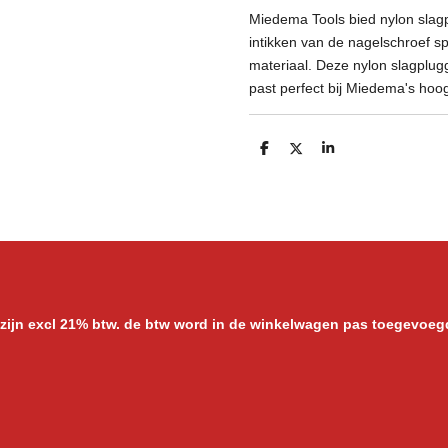
Miedema Tools bied nylon slag
intikken van de nagelschroef sp
materiaal. Deze nylon slagplu
past perfect bij Miedema's hoo
D
D
S
e
e
h
l
e
a
e
l
r
n
e
 zijn excl 21% btw. de btw word in de winkelwagen pas toegevoeg