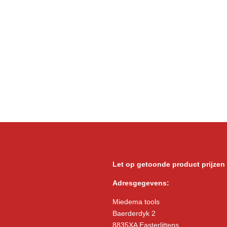
Let op getoonde product prijzen
Adresgegevens:
Miedema tools
Baerderdyk 2
8835XA Easterlittens