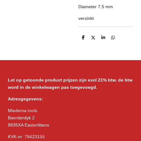
Diameter 7.5 mm
verzinkt
D
D
S
D
e
e
h
e
l
e
a
l
e
l
r
e
n
e
n
Let op getoonde product prijzen zijn excl 21% btw. de btw
word in de winkelwagen pas toegevoegd.
Adresgegevens:
Miedema tools
Baerderdyk 2
8835XA Easterlittens
KVK-nr: 78423155