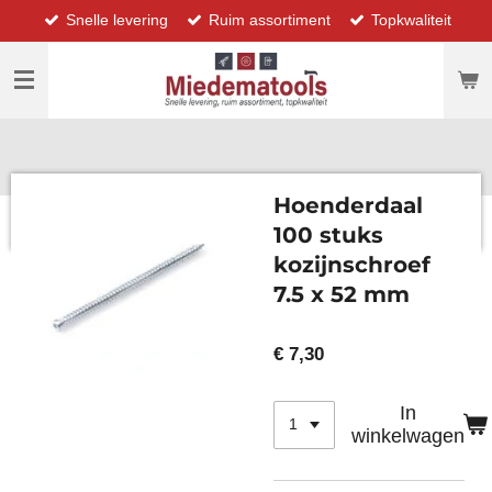
Snelle levering
Ruim assortiment
Topkwaliteit
Ga
direct
naar
de
hoofdinhoud
Hoenderdaal
100 stuks
kozijnschroef
7.5 x 52 mm
€ 7,30
In
winkelwagen