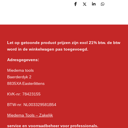
D
D
S
D
e
e
h
e
l
e
a
l
e
l
r
e
n
e
n
Let op getoonde product prijzen zijn excl 21% btw. de btw
word in de winkelwagen pas toegevoegd.
Adresgegevens:
Miedema tools
Baerderdyk 2
8835XA Easterlittens
KVK-nr: 78423155
BTW-nr: NL003329581B54
Miedema Tools – Zakelijk
service
en voorraadbeheer voor professionals.