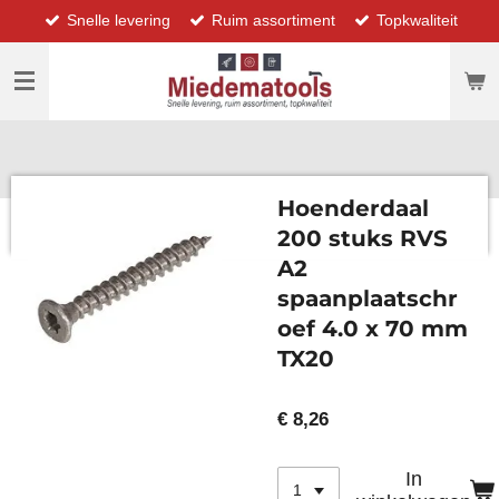
Snelle levering
Ruim assortiment
Topkwaliteit
Ga
direct
naar
de
hoofdinhoud
Hoenderdaal
200 stuks RVS
A2
spaanplaatschr
oef 4.0 x 70 mm
TX20
€ 8,26
In