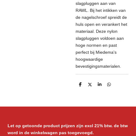
slagpluggen aan van
RAWL. Bij het intikken van
de nagelschroef spreidt de
huls open en verankert het
materiaal. Deze nylon
slagpluggen voldoen aan
hoge normen en past
perfect bij Miedema's
hoogwaardige
bevestigingsmaterialen.
D
D
S
D
e
e
h
e
l
e
a
l
e
l
r
e
n
e
n
Let op getoonde product prijzen zijn excl 21% btw. de btw
word in de winkelwagen pas toegevoegd.