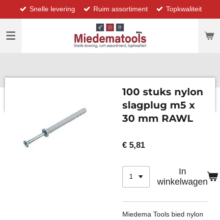
Snelle levering
Ruim assortiment
Topkwaliteit
Ga
direct
naar
de
hoofdinhoud
100 stuks nylon
slagplug m5 x
30 mm RAWL
€ 5,81
In
winkelwagen
Miedema Tools bied nylon