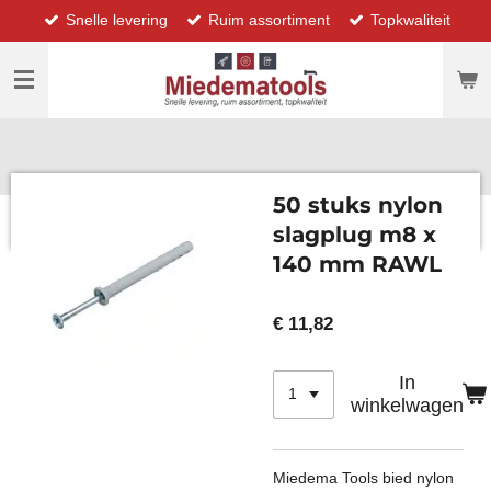
Snelle levering
Ruim assortiment
Topkwaliteit
Ga
direct
naar
de
hoofdinhoud
50 stuks nylon
slagplug m8 x
140 mm RAWL
€ 11,82
In
winkelwagen
Miedema Tools bied nylon