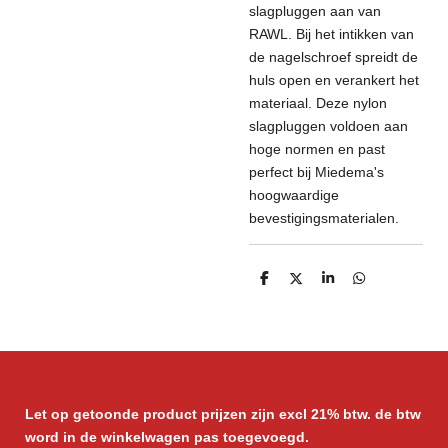
slagpluggen aan van
RAWL. Bij het intikken van
de nagelschroef spreidt de
huls open en verankert het
materiaal. Deze nylon
slagpluggen voldoen aan
hoge normen en past
perfect bij Miedema's
hoogwaardige
bevestigingsmaterialen.
D
D
S
D
e
e
h
e
l
e
a
l
e
l
r
e
n
e
n
Let op getoonde product prijzen zijn excl 21% btw. de btw
word in de winkelwagen pas toegevoegd.