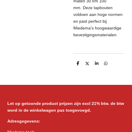
maten 30 t/m 100
mm.
Deze tapbouten
voldoen aan hoge normen
en past perfect bij
Miedema's hoogwaardige
bevestigingsmaterialen.
D
D
S
D
e
e
h
e
l
e
a
l
e
l
r
e
n
e
n
Let op getoonde product prijzen zijn excl 21% btw. de btw
word in de winkelwagen pas toegevoegd.
Adresgegevens:
Miedema tools