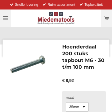
Snelle levering
Ruim assortiment
Topkwaliteit
Ga
direct
naar
de
hoofdinhoud
Hoenderdaal
200 stuks
tapbout M6 - 30
t/m 100 mm
€ 8,92
maat