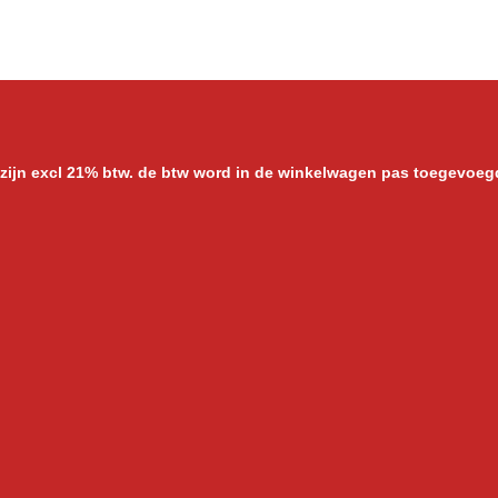
l
e
a
e
l
r
n
e
 zijn excl 21% btw. de btw word in de winkelwagen pas toegevoeg