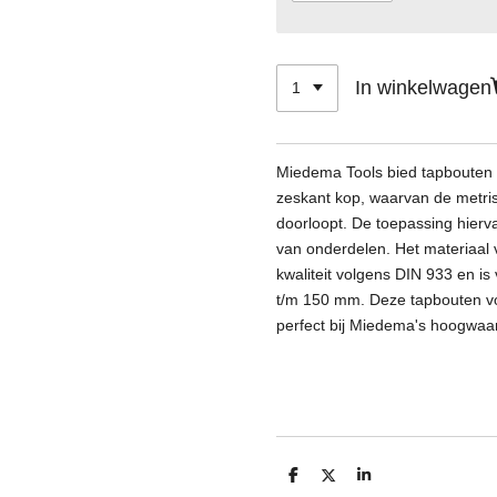
In winkelwagen
Miedema Tools bied tapbouten 
zeskant kop, waarvan de metri
doorloopt. De toepassing hierv
van onderdelen. Het materiaal v
kwaliteit volgens DIN 933 en is
t/m 150 mm.
Deze tapbouten v
perfect bij Miedema's hoogwaar
D
D
S
e
e
h