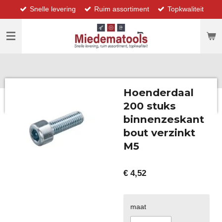
Snelle levering
Ruim assortiment
Topkwaliteit
Ga
direct
naar
de
hoofdinhoud
Hoenderdaal
200 stuks
binnenzeskant
bout verzinkt
M5
€ 4,52
maat