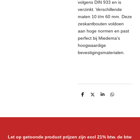
volgens DIN 933 en is
verzinkt. Verschillende
maten 10 t/m 60 mm.
Deze
zeskantbouten voldoen
aan hoge normen en past
perfect bij Miedema's
hoogwaardige
bevestigingsmaterialen.
D
D
S
D
e
e
h
e
l
e
a
l
e
l
r
e
n
e
n
Let op getoonde product prijzen zijn excl 21% btw. de btw