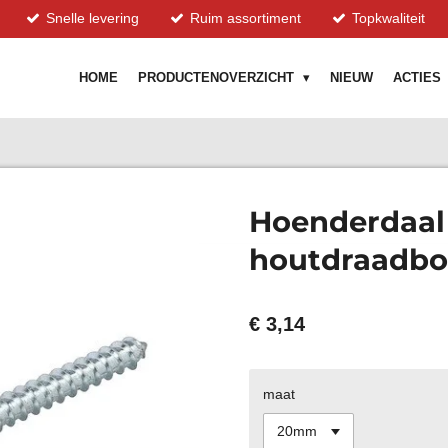
Snelle levering
Ruim assortiment
Topkwaliteit
HOME
PRODUCTENOVERZICHT
NIEUW
ACTIES
Hoenderdaal
houtdraadb
€ 3,14
maat