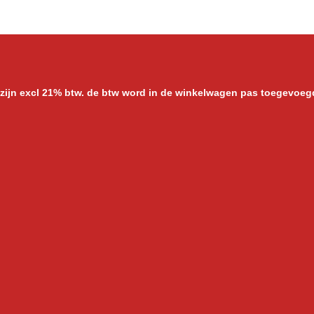
e
l
r
n
e
 zijn excl 21% btw. de btw word in de winkelwagen pas toegevoeg