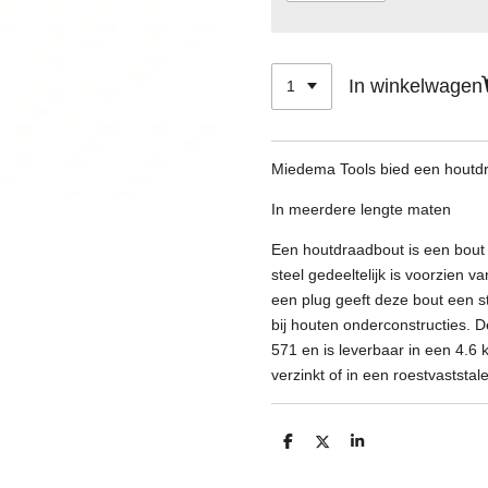
In winkelwagen
Miedema Tools bied een houtd
In meerdere lengte maten
Een houtdraadbout is een bout
steel gedeeltelijk is voorzien v
een plug geeft deze bout een st
bij houten onderconstructies. 
571 en is leverbaar in een 4.6 k
verzinkt of in een roestvaststal
D
D
S
e
e
h
l
e
a