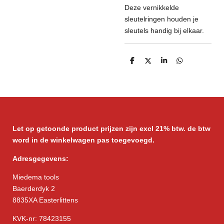
Deze vernikkelde
sleutelringen houden je
sleutels handig bij elkaar.
D
D
S
D
e
e
h
e
l
e
a
l
e
l
r
e
n
e
n
Let op getoonde product prijzen zijn excl 21% btw. de btw
word in de winkelwagen pas toegevoegd.
Adresgegevens:
Miedema tools
Baerderdyk 2
8835XA Easterlittens
KVK-nr: 78423155