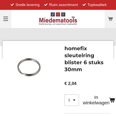
Snelle levering
Ruim assortiment
Topkwaliteit
Ga
direct
naar
de
hoofdinhoud
homefix
sleutelring
blister 6 stuks
30mm
€ 2,04
In
winkelwagen