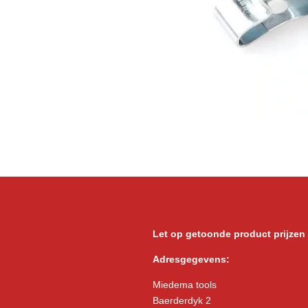
Let op getoonde product prijzen
Adresgegevens:
Miedema tools
Baerderdyk 2