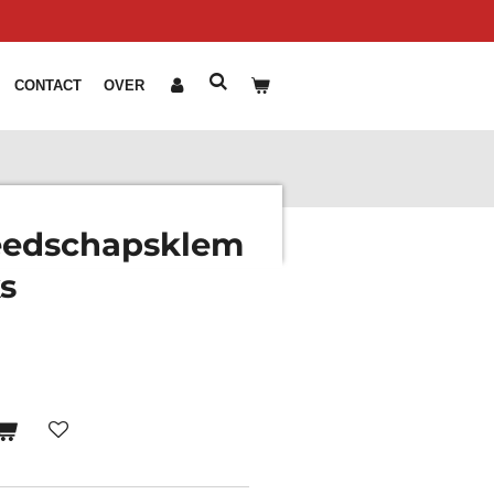
CONTACT
OVER
eedschapsklem
ks