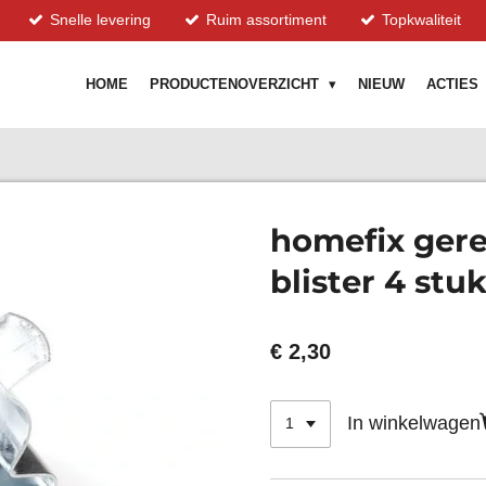
Snelle levering
Ruim assortiment
Topkwaliteit
HOME
PRODUCTENOVERZICHT
NIEUW
ACTIES
homefix ger
blister 4 stu
€ 2,30
In winkelwagen