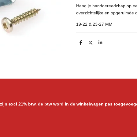
Hang je handgereedchap op een
overzichtelijke en opgeruimde 
19-22 & 23-27 MM
D
D
S
e
e
h
l
e
a
e
l
r
n
e
 zijn excl 21% btw. de btw word in de winkelwagen pas toegevoeg