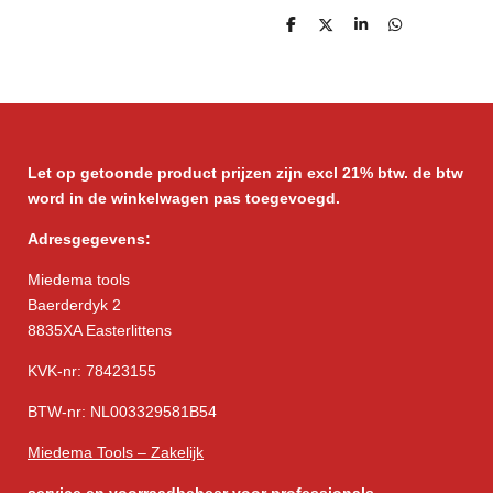
D
D
S
D
e
e
h
e
l
e
a
l
e
l
r
e
n
e
n
Let op getoonde product prijzen zijn excl 21% btw. de btw
word in de winkelwagen pas toegevoegd.
Adresgegevens:
Miedema tools
Baerderdyk 2
8835XA Easterlittens
KVK-nr: 78423155
BTW-nr: NL003329581B54
Miedema Tools – Zakelijk