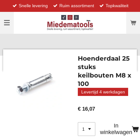
Snelle levering
Ruim assortiment
Topkwaliteit
Ga
direct
naar
de
hoofdinhoud
Hoenderdaal 25
stuks
keilbouten M8 x
100
Levertijd 4 werkdagen
€ 16,07
In
winkelwagen