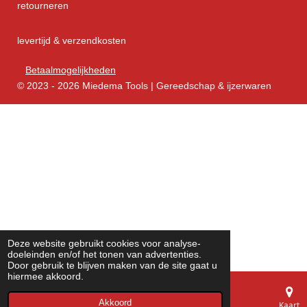
retourneren
levertijd & verzendkosten
Betaalmogelijkheden
© 2023 - 2026 Miedema Tools | Gereedschap & ijzerwaren
Deze website gebruikt cookies voor analyse-
doeleinden en/of het tonen van advertenties.
Door gebruik te blijven maken van de site gaat u
hiermee akkoord.
Akkoord
E-mailadres
Telefoonnummer
Kaart