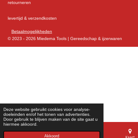
retourneren
levertijd & verzendkosten
Betaalmogelijkheden
© 2023 - 2026 Miedema Tools | Gereedschap & ijzerwaren
Deze website gebruikt cookies voor analyse-
doeleinden en/of het tonen van advertenties.
Door gebruik te blijven maken van de site gaat u
hiermee akkoord.
Akkoord
E-mailadres
Telefoonnummer
Kaart