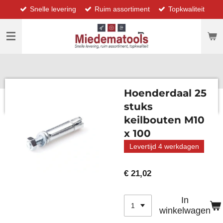
Snelle levering
Ruim assortiment
Topkwaliteit
Ga
direct
naar
de
hoofdinhoud
Hoenderdaal 25
stuks
keilbouten M10
x 100
Levertijd 4 werkdagen
€ 21,02
In
winkelwagen