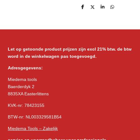
D
D
S
D
e
e
h
e
l
e
a
l
e
l
r
e
n
e
n
Let op getoonde product prijzen zijn excl 21% btw. de btw
word in de winkelwagen pas toegevoegd.
Adresgegevens:
Miedema tools
Baerderdyk 2
8835XA Easterlittens
KVK-nr: 78423155
BTW-nr: NL003329581B54
Miedema Tools – Zakelijk