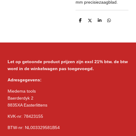
mm precisiezaagblad.
D
D
S
D
e
e
h
e
l
e
a
l
e
l
r
e
n
e
n
Let op getoonde product prijzen zijn excl 21% btw. de btw
word in de winkelwagen pas toegevoegd.
Adresgegevens:
Miedema tools
Baerderdyk 2
8835XA Easterlittens
KVK-nr: 78423155
BTW-nr: NL003329581B54