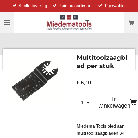
Snelle levering
Ruim assortiment
Topkwaliteit
Ga
direct
naar
de
hoofdinhoud
Multitoolzaagbl
ad per stuk
€ 5,10
In
winkelwagen
Miedema Tools bied aan
multi tool zaagbladen 34