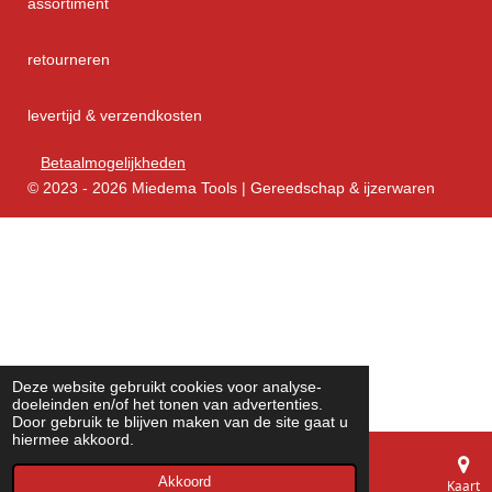
assortiment
retourneren
levertijd & verzendkosten
Betaalmogelijkheden
© 2023 - 2026 Miedema Tools | Gereedschap & ijzerwaren
Deze website gebruikt cookies voor analyse-
doeleinden en/of het tonen van advertenties.
Door gebruik te blijven maken van de site gaat u
hiermee akkoord.
Akkoord
E-mailadres
Telefoonnummer
Kaart