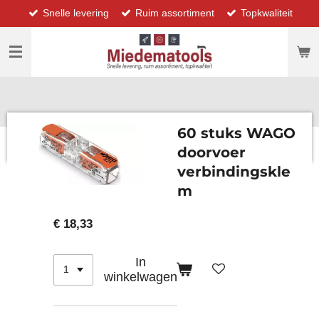
Snelle levering
Ruim assortiment
Topkwaliteit
Ga
direct
naar
de
hoofdinhoud
60 stuks WAGO
doorvoer
verbindingskle
m
€ 18,33
In
winkelwagen