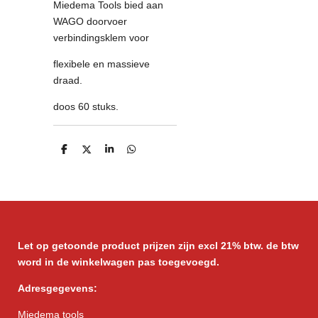
Miedema Tools bied aan
WAGO doorvoer
verbindingsklem voor
flexibele en massieve
draad.
doos 60 stuks.
D
D
S
D
e
e
h
e
l
e
a
l
e
l
r
e
n
e
n
Let op getoonde product prijzen zijn excl 21% btw. de btw
word in de winkelwagen pas toegevoegd.
Adresgegevens:
Miedema tools