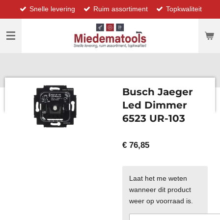
Snelle levering
Ruim assortiment
Topkwaliteit
Ga
direct
naar
de
hoofdinhoud
Busch Jaeger
Led Dimmer
6523 UR-103
€ 76,85
Laat het me weten
wanneer dit product
weer op voorraad is.