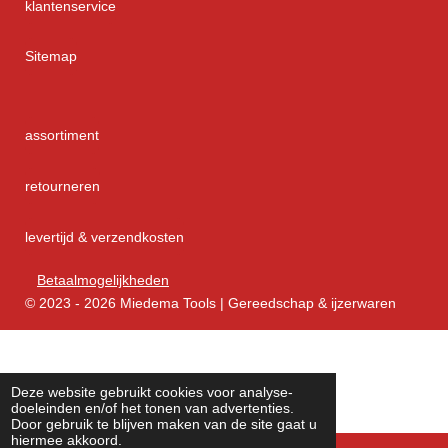
klantenservice
Sitemap
assortiment
retourneren
levertijd & verzendkosten
Betaalmogelijkheden
© 2023 - 2026 Miedema Tools | Gereedschap & ijzerwaren
Deze website gebruikt cookies voor analyse-
doeleinden en/of het tonen van advertenties.
Door gebruik te blijven maken van de site gaat u
hiermee akkoord.