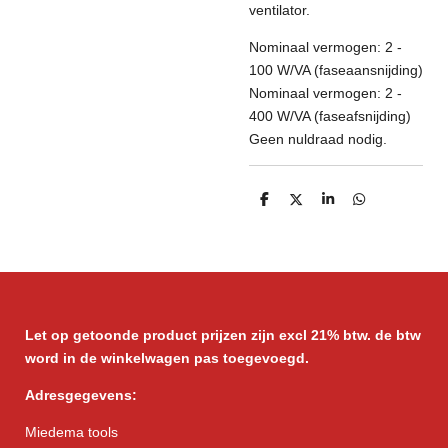
ventilator.
Nominaal vermogen: 2 -
100 W/VA (faseaansnijding)
Nominaal vermogen: 2 -
400 W/VA (faseafsnijding)
Geen nuldraad nodig.
D
D
S
D
e
e
h
e
l
e
a
l
e
l
r
e
n
e
n
Let op getoonde product prijzen zijn excl 21% btw. de btw
word in de winkelwagen pas toegevoegd.
Adresgegevens:
Miedema tools