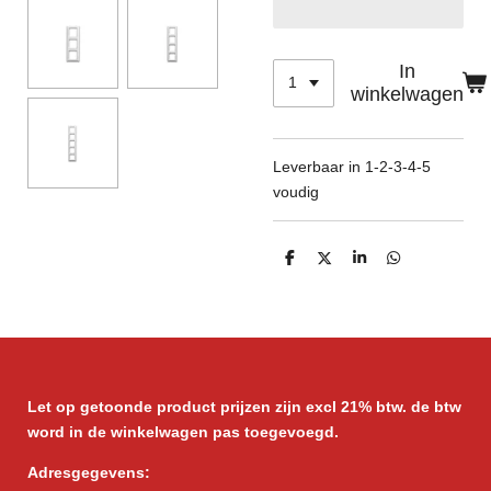
In
winkelwagen
Leverbaar in 1-2-3-4-5
voudig
D
D
S
D
e
e
h
e
l
e
a
l
e
l
r
e
n
e
n
Let op getoonde product prijzen zijn excl 21% btw. de btw
word in de winkelwagen pas toegevoegd.
Adresgegevens: