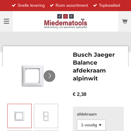
Snelle levering
Ruim assortiment
Topkwaliteit
Ga
direct
naar
de
hoofdinhoud
Busch Jaeger
Balance
afdekraam
alpinwit
€ 2,38
afdekraam