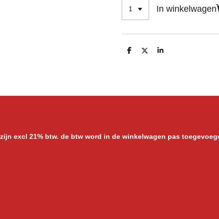
In winkelwagen
D
D
S
e
e
h
l
e
a
e
l
r
n
e
 zijn excl 21% btw. de btw word in de winkelwagen pas toegevoeg