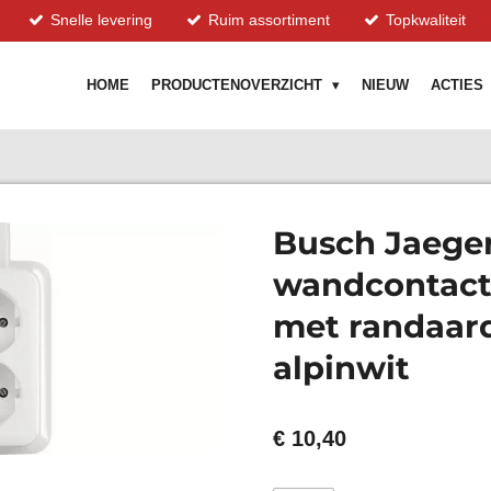
Snelle levering
Ruim assortiment
Topkwaliteit
HOME
PRODUCTENOVERZICHT
NIEUW
ACTIES
Busch Jaege
wandcontact
met randaar
alpinwit
€ 10,40