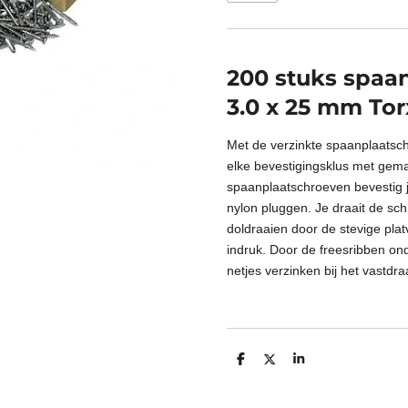
200 stuks spaa
3.0 x 25 mm To
Met de verzinkte spaanplaatsc
elke bevestigingsklus met gem
spaanplaatschroeven bevestig je
nylon pluggen. Je draait de sc
doldraaien door de stevige pla
indruk. Door de freesribben ond
netjes verzinken bij het vastdra
D
D
S
e
e
h
l
e
a
e
l
r