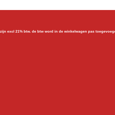
n
e
 zijn excl 21% btw. de btw word in de winkelwagen pas toegevoeg