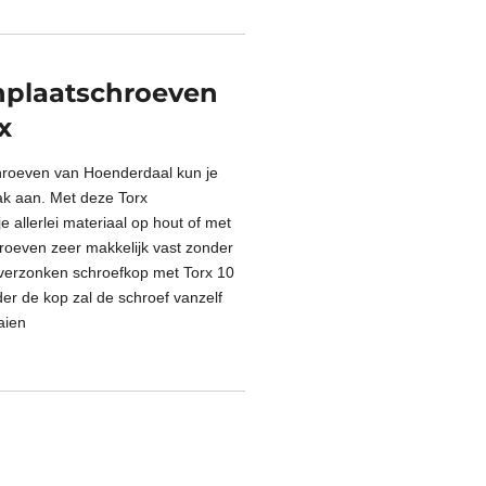
nplaatschroeven
rx
hroeven van Hoenderdaal kun je
ak aan. Met deze Torx
 allerlei materiaal op hout of met
hroeven zeer makkelijk vast zonder
tverzonken schroefkop met Torx 10
er de kop zal de schroef vanzelf
aien