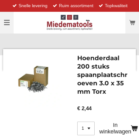
Snelle levering
Ruim assortiment
Topkwaliteit
Ga
direct
naar
de
hoofdinhoud
Hoenderdaal
200 stuks
spaanplaatschr
oeven 3.0 x 35
mm Torx
€ 2,44
In
winkelwagen