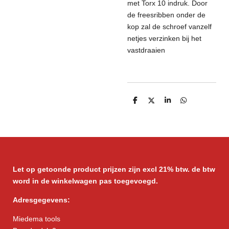
met Torx 10 indruk. Door
de freesribben onder de
kop zal de schroef vanzelf
netjes verzinken bij het
vastdraaien
D
D
S
D
e
e
h
e
l
e
a
l
e
l
r
e
n
e
n
Let op getoonde product prijzen zijn excl 21% btw. de btw
word in de winkelwagen pas toegevoegd.
Adresgegevens:
Miedema tools