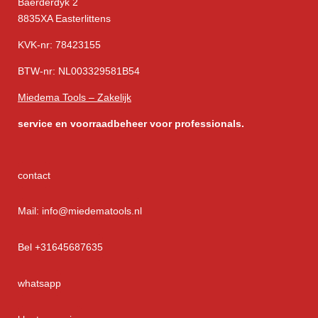
Baerderdyk 2
8835XA Easterlittens
KVK-nr: 78423155
BTW-nr: NL003329581B54
Miedema Tools – Zakelijk
service
en voorraadbeheer voor professionals.
contact
Mail: info@miedematools.nl
Bel +31645687635
whatsapp