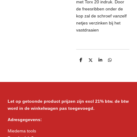
met Torx 20 indruk. Door
de freesribben onder de
kop zal de schroef vanzelf
netjes verzinken bij het
vastdraaien
D
D
S
D
e
e
h
e
l
e
a
l
e
l
r
e
n
e
n
Let op getoonde product prijzen zijn excl 21% btw. de btw
word in de winkelwagen pas toegevoegd.
Adresgegevens:
Miedema tools