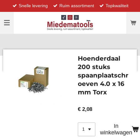
Snelle levering
Ruim assortiment
Topkwaliteit
Ga
direct
naar
de
hoofdinhoud
Hoenderdaal
200 stuks
spaanplaatschr
oeven 4.0 x 16
mm Torx
€ 2,08
In
winkelwagen