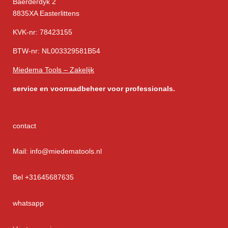
Baerderdyk 2
8835XA Easterlittens
KVK-nr: 78423155
BTW-nr: NL003329581B54
Miedema Tools – Zakelijk
service
en voorraadbeheer voor professionals.
contact
Mail: info@miedematools.nl
Bel +31645687635
whatsapp