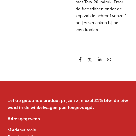
met Torx 20 indruk. Door
de freesribben onder de
kop zal de schroef vanzelf
netjes verzinken bij het
vastdraaien
D
D
S
D
e
e
h
e
l
e
a
l
e
l
r
e
n
e
n
Let op getoonde product prijzen zijn excl 21% btw. de btw
word in de winkelwagen pas toegevoegd.
Adresgegevens:
Miedema tools