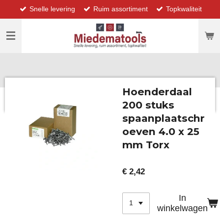
Snelle levering
Ruim assortiment
Topkwaliteit
Ga
direct
naar
de
hoofdinhoud
Hoenderdaal
200 stuks
spaanplaatschr
oeven 4.0 x 25
mm Torx
€ 2,42
In
winkelwagen