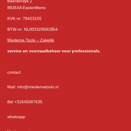
Baerderdyk 2
8835XA Easterlittens
KVK-nr: 78423155
BTW-nr: NL003329581B54
Miedema Tools – Zakelijk
service
en voorraadbeheer voor professionals.
contact
Mail: info@miedematools.nl
Bel +31645687635
whatsapp