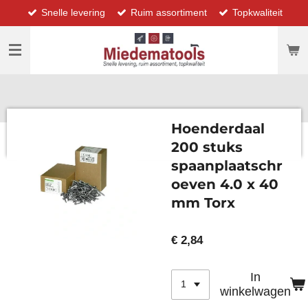
Snelle levering
Ruim assortiment
Topkwaliteit
Ga
direct
naar
de
hoofdinhoud
Hoenderdaal
200 stuks
spaanplaatschr
oeven 4.0 x 40
mm Torx
€ 2,84
In
winkelwagen