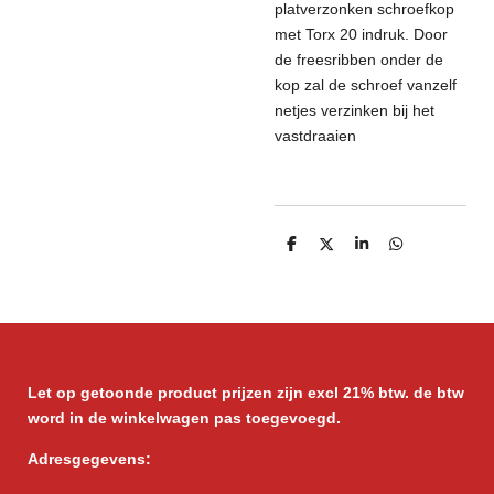
platverzonken schroefkop
met Torx 20 indruk. Door
de freesribben onder de
kop zal de schroef vanzelf
netjes verzinken bij het
vastdraaien
D
D
S
D
e
e
h
e
l
e
a
l
e
l
r
e
n
e
n
Let op getoonde product prijzen zijn excl 21% btw. de btw
word in de winkelwagen pas toegevoegd.
Adresgegevens: