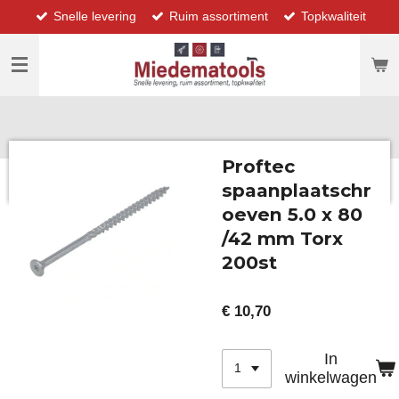
Snelle levering
Ruim assortiment
Topkwaliteit
Ga
direct
naar
de
hoofdinhoud
Proftec
spaanplaatschr
oeven 5.0 x 80
/42 mm Torx
200st
€ 10,70
In
winkelwagen