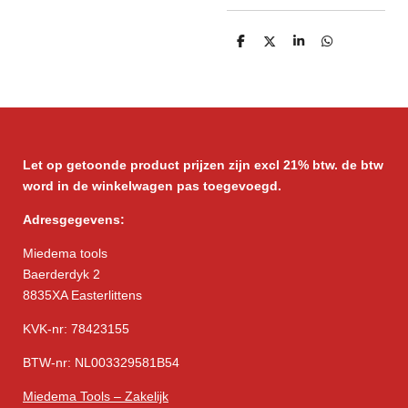
D
D
S
D
e
e
h
e
l
e
a
l
e
l
r
e
n
e
n
Let op getoonde product prijzen zijn excl 21% btw. de btw
word in de winkelwagen pas toegevoegd.
Adresgegevens:
Miedema tools
Baerderdyk 2
8835XA Easterlittens
KVK-nr: 78423155
BTW-nr: NL003329581B54
Miedema Tools – Zakelijk