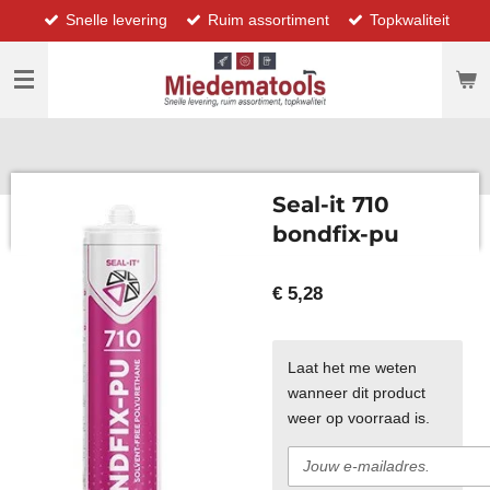
Snelle levering
Ruim assortiment
Topkwaliteit
Ga
direct
naar
de
hoofdinhoud
Seal-it 710
bondfix-pu
€ 5,28
Laat het me weten
wanneer dit product
weer op voorraad is.