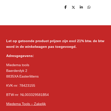
D
D
S
D
e
e
h
e
l
e
a
l
e
l
r
e
n
e
n
Let op getoonde product prijzen zijn excl 21% btw. de btw
word in de winkelwagen pas toegevoegd.
Adresgegevens:
Miedema tools
Baerderdyk 2
8835XA Easterlittens
KVK-nr: 78423155
BTW-nr: NL003329581B54
Miedema Tools – Zakelijk