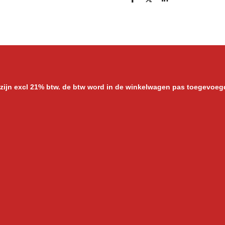
D
D
S
e
e
h
l
e
a
e
l
r
n
e
 zijn excl 21% btw. de btw word in de winkelwagen pas toegevoeg