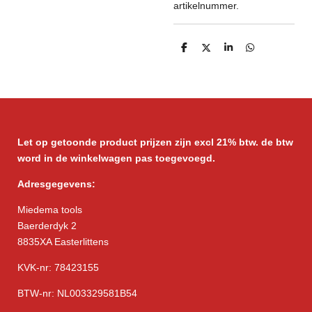
artikelnummer.
D
D
S
D
e
e
h
e
l
e
a
l
e
l
r
e
n
e
n
Let op getoonde product prijzen zijn excl 21% btw. de btw
word in de winkelwagen pas toegevoegd.
Adresgegevens:
Miedema tools
Baerderdyk 2
8835XA Easterlittens
KVK-nr: 78423155
BTW-nr: NL003329581B54