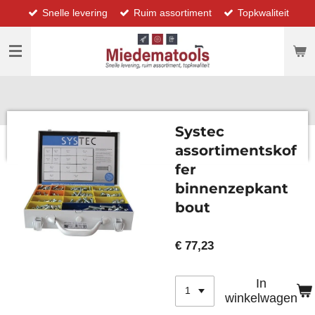
Snelle levering
Ruim assortiment
Topkwaliteit
Ga
direct
naar
de
hoofdinhoud
Systec
assortimentskof
fer
binnenzepkant
bout
€ 77,23
In
winkelwagen