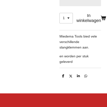
In
winkelwagen
Miedema Tools bied vele
verschillende
slangklemmen aan.
en worden per stuk
geleverd
D
D
S
D
e
e
h
e
l
e
a
l
e
l
r
e
n
e
n