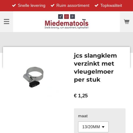
Snelle levering
Ruim assortiment
Topkwaliteit
Ga
direct
naar
de
hoofdinhoud
jcs slangklem
verzinkt met
vleugelmoer
per stuk
€ 1,25
maat