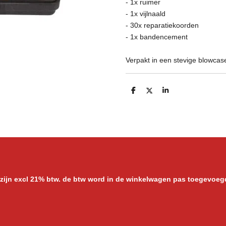
- 1x ruimer
- 1x vijlnaald
- 30x reparatiekoorden
- 1x bandencement
Verpakt in een stevige blowcas
D
D
S
e
e
h
l
e
a
e
l
r
n
e
 zijn excl 21% btw. de btw word in de winkelwagen pas toegevoeg