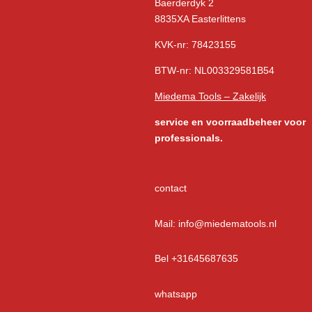
Baerderdyk 2
8835XA Easterlittens
KVK-nr: 78423155
BTW-nr: NL003329581B54
Miedema Tools – Zakelijk
service
en voorraadbeheer voor
professionals.
contact
Mail: info@miedematools.nl
Bel +31645687635
whatsapp