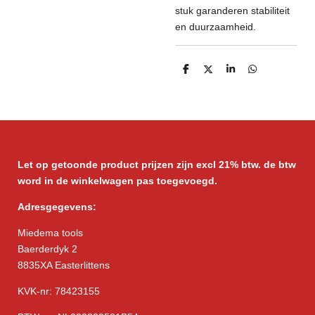
stuk garanderen stabiliteit
en duurzaamheid.
D
D
S
D
e
e
h
e
l
e
a
l
e
l
r
e
n
e
n
Let op getoonde product prijzen zijn excl 21% btw. de btw
word in de winkelwagen pas toegevoegd.
Adresgegevens:
Miedema tools
Baerderdyk 2
8835XA Easterlittens
KVK-nr: 78423155