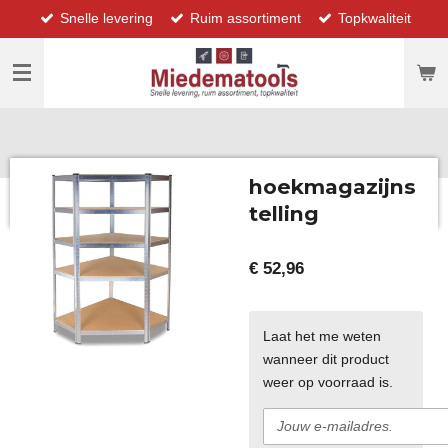
Snelle levering
Ruim assortiment
Topkwaliteit
Ga
direct
naar
de
hoofdinhoud
hoekmagazijns
telling
€ 52,96
Laat het me weten
wanneer dit product
weer op voorraad is.