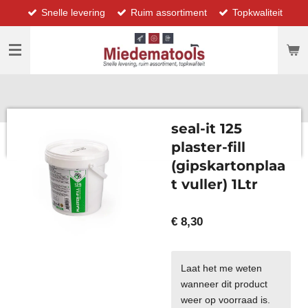
Snelle levering
Ruim assortiment
Topkwaliteit
Ga
direct
naar
de
hoofdinhoud
seal-it 125
plaster-fill
(gipskartonplaa
t vuller) 1Ltr
€ 8,30
Laat het me weten
wanneer dit product
weer op voorraad is.