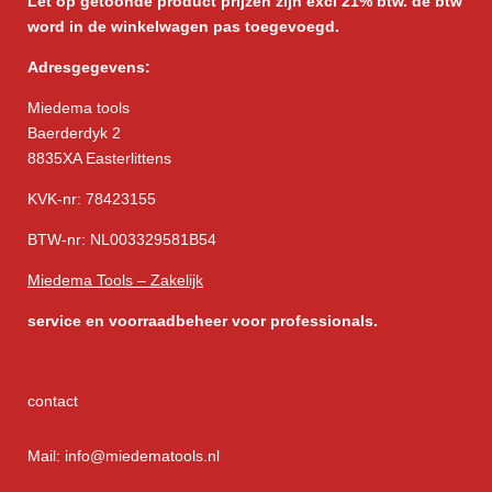
Let op getoonde product prijzen zijn excl 21% btw. de btw
word in de winkelwagen pas toegevoegd.
Adresgegevens:
Miedema tools
Baerderdyk 2
8835XA Easterlittens
KVK-nr: 78423155
BTW-nr: NL003329581B54
Miedema Tools – Zakelijk
service
en voorraadbeheer voor professionals.
contact
Mail: info@miedematools.nl