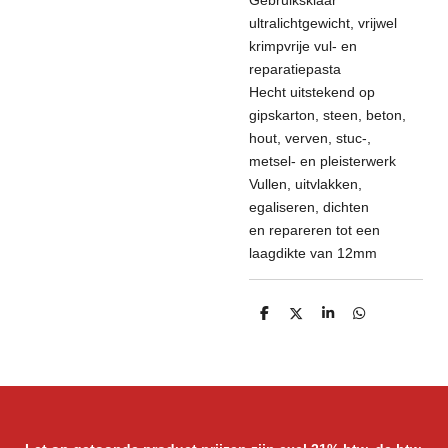
Gebruiksklaar
ultralichtgewicht, vrijwel
krimpvrije vul- en
reparatiepasta
Hecht uitstekend op
gipskarton, steen, beton,
hout, verven, stuc-,
metsel- en pleisterwerk
Vullen, uitvlakken,
egaliseren, dichten
en repareren tot een
laagdikte van 12mm
D
D
S
D
e
e
h
e
l
e
a
l
e
l
r
e
n
e
n