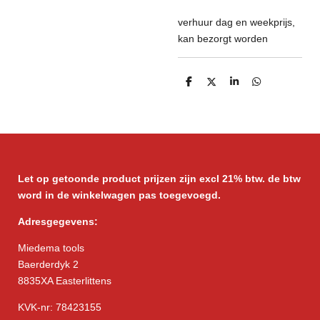
verhuur dag en weekprijs,
kan bezorgt worden
D
D
S
D
e
e
h
e
l
e
a
l
e
l
r
e
n
e
n
Let op getoonde product prijzen zijn excl 21% btw. de btw
word in de winkelwagen pas toegevoegd.
Adresgegevens:
Miedema tools
Baerderdyk 2
8835XA Easterlittens
KVK-nr: 78423155