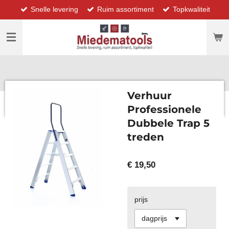
Snelle levering
Ruim assortiment
Topkwaliteit
Ga
direct
naar
de
hoofdinhoud
Verhuur
Professionele
Dubbele Trap 5
treden
€ 19,50
prijs