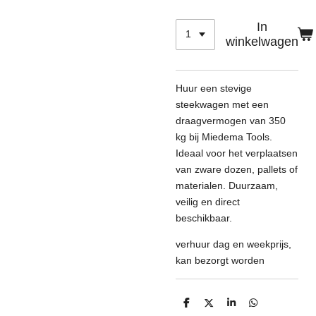
In
winkelwagen
Huur een stevige
steekwagen met een
draagvermogen van 350
kg bij Miedema Tools.
Ideaal voor het verplaatsen
van zware dozen, pallets of
materialen. Duurzaam,
veilig en direct
beschikbaar.
verhuur dag en weekprijs,
kan bezorgt worden
D
D
S
D