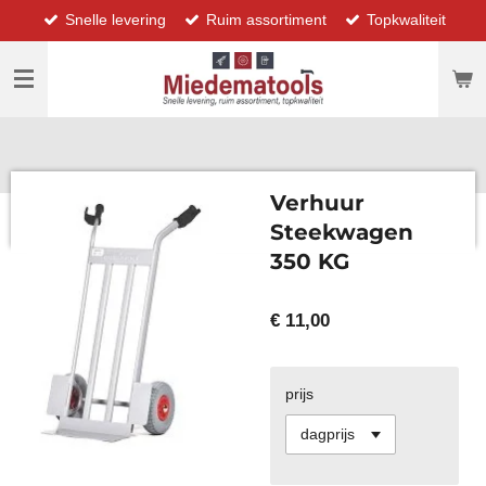
Snelle levering
Ruim assortiment
Topkwaliteit
Ga
direct
naar
de
hoofdinhoud
Verhuur
Steekwagen
350 KG
€ 11,00
prijs