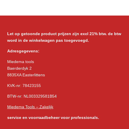
e
e
h
e
l
e
a
l
e
l
r
e
n
e
n
Let op getoonde product prijzen zijn excl 21% btw. de btw
word in de winkelwagen pas toegevoegd.
Adresgegevens:
Miedema tools
Baerderdyk 2
8835XA Easterlittens
KVK-nr: 78423155
BTW-nr: NL003329581B54
Miedema Tools – Zakelijk
service
en voorraadbeheer voor professionals.