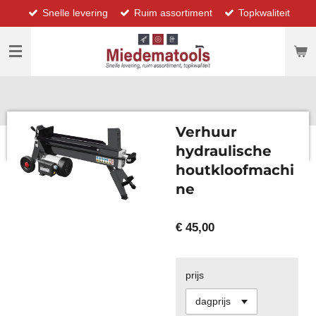
Snelle levering
Ruim assortiment
Topkwaliteit
Ga
direct
naar
de
hoofdinhoud
Verhuur
hydraulische
houtkloofmachi
ne
€ 45,00
prijs