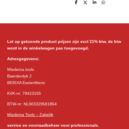
D
D
S
D
e
e
h
e
l
e
a
l
e
l
r
e
n
e
n
Let op getoonde product prijzen zijn excl 21% btw. de btw
word in de winkelwagen pas toegevoegd.
Adresgegevens:
Miedema tools
Baerderdyk 2
8835XA Easterlittens
KVK-nr: 78423155
BTW-nr: NL003329581B54
Miedema Tools – Zakelijk
service
en voorraadbeheer voor professionals.