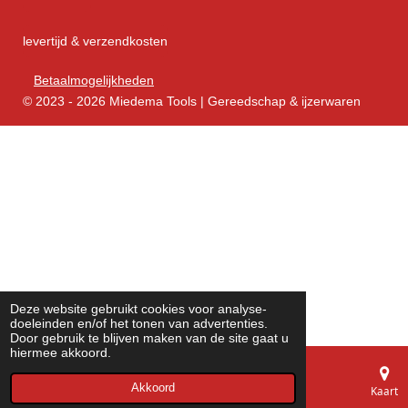
levertijd & verzendkosten
Betaalmogelijkheden
© 2023 - 2026 Miedema Tools | Gereedschap & ijzerwaren
Deze website gebruikt cookies voor analyse-
doeleinden en/of het tonen van advertenties.
Door gebruik te blijven maken van de site gaat u
hiermee akkoord.
Akkoord
E-mailadres
Telefoonnummer
Kaart