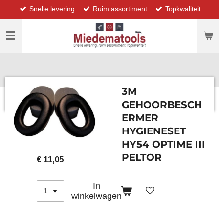
Snelle levering
Ruim assortiment
Topkwaliteit
Ga
direct
naar
de
hoofdinhoud
3M
GEHOORBESCH
ERMER
HYGIENESET
HY54 OPTIME III
PELTOR
€ 11,05
In
winkelwagen