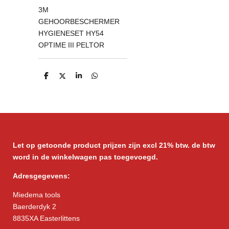
3M
GEHOORBESCHERMER
HYGIENESET HY54
OPTIME III PELTOR
D
D
S
D
e
e
h
e
l
e
a
l
e
l
r
e
n
e
n
Let op getoonde product prijzen zijn excl 21% btw. de btw
word in de winkelwagen pas toegevoegd.
Adresgegevens:
Miedema tools
Baerderdyk 2
8835XA Easterlittens