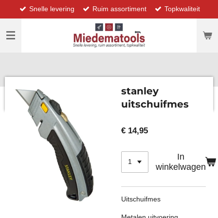
Snelle levering
Ruim assortiment
Topkwaliteit
Ga
direct
naar
de
hoofdinhoud
stanley
uitschuifmes
€ 14,95
In
winkelwagen
Uitschuifmes
Metalen uitvoering,