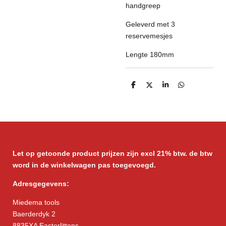
handgreep
Geleverd met 3
reservemesjes
Lengte 180mm
D
D
S
D
e
e
h
e
l
e
a
l
e
l
r
e
n
e
n
Let op getoonde product prijzen zijn excl 21% btw. de btw
word in de winkelwagen pas toegevoegd.
Adresgegevens:
Miedema tools
Baerderdyk 2
8835XA Easterlittens