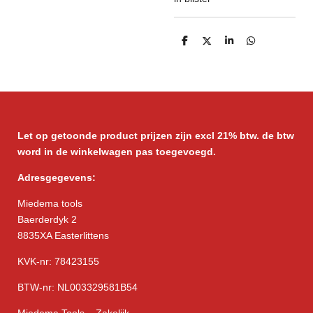
D
D
S
D
e
e
h
e
l
e
a
l
e
l
r
e
n
e
n
Let op getoonde product prijzen zijn excl 21% btw. de btw
word in de winkelwagen pas toegevoegd.
Adresgegevens:
Miedema tools
Baerderdyk 2
8835XA Easterlittens
KVK-nr: 78423155
BTW-nr: NL003329581B54