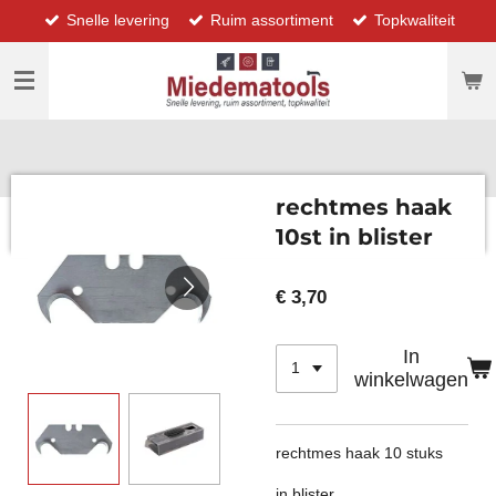
Snelle levering
Ruim assortiment
Topkwaliteit
Ga
direct
naar
de
hoofdinhoud
rechtmes haak
10st in blister
€ 3,70
In
winkelwagen
rechtmes haak 10 stuks
in blister