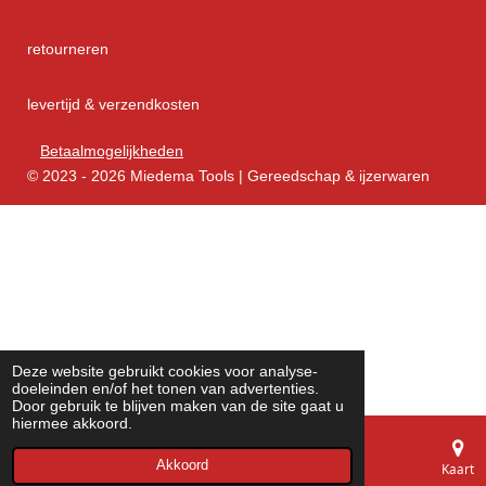
retourneren
levertijd & verzendkosten
Betaalmogelijkheden
© 2023 - 2026 Miedema Tools | Gereedschap & ijzerwaren
Deze website gebruikt cookies voor analyse-
doeleinden en/of het tonen van advertenties.
Door gebruik te blijven maken van de site gaat u
hiermee akkoord.
Akkoord
E-mailadres
Telefoonnummer
Kaart