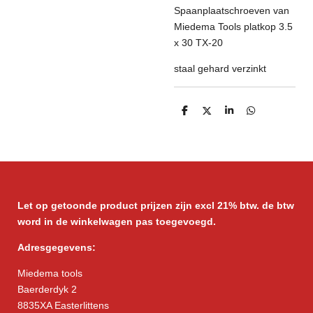
Spaanplaatschroeven van
Miedema Tools platkop 3.5
x 30 TX-20
staal gehard verzinkt
D
D
S
D
e
e
h
e
l
e
a
l
e
l
r
e
n
e
n
Let op getoonde product prijzen zijn excl 21% btw. de btw
word in de winkelwagen pas toegevoegd.
Adresgegevens:
Miedema tools
Baerderdyk 2
8835XA Easterlittens