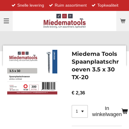
Snelle levering
Ruim assortiment
Topkwaliteit
Ga
direct
naar
de
hoofdinhoud
Miedema Tools
Spaanplaatschr
oeven 3.5 x 30
TX-20
€ 2,36
In
winkelwagen