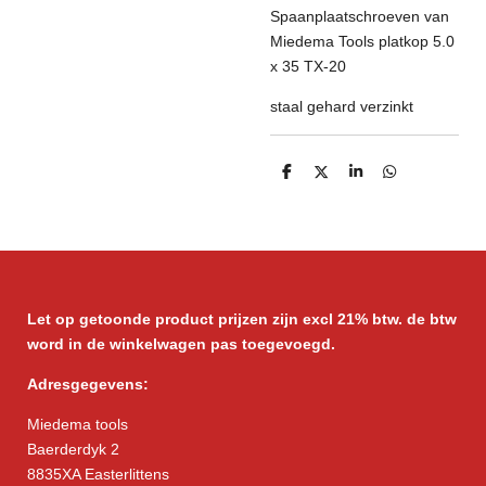
Spaanplaatschroeven van
Miedema Tools platkop 5.0
x 35 TX-20
staal gehard verzinkt
D
D
S
D
e
e
h
e
l
e
a
l
e
l
r
e
n
e
n
Let op getoonde product prijzen zijn excl 21% btw. de btw
word in de winkelwagen pas toegevoegd.
Adresgegevens:
Miedema tools
Baerderdyk 2
8835XA Easterlittens