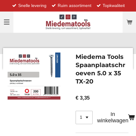
Snelle levering
Ruim assortiment
Topkwaliteit
Ga
direct
naar
de
hoofdinhoud
Miedema Tools
Spaanplaatschr
oeven 5.0 x 35
TX-20
€ 3,35
In
winkelwagen