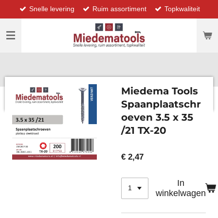
Snelle levering
Ruim assortiment
Topkwaliteit
Ga
direct
naar
de
hoofdinhoud
Miedema Tools
Spaanplaatschr
oeven 3.5 x 35
/21 TX-20
€ 2,47
In
winkelwagen