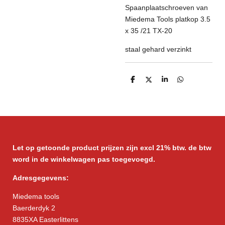
Spaanplaatschroeven van
Miedema Tools platkop 3.5
x 35 /21 TX-20
staal gehard verzinkt
D
D
S
D
e
e
h
e
l
e
a
l
e
l
r
e
n
e
n
Let op getoonde product prijzen zijn excl 21% btw. de btw
word in de winkelwagen pas toegevoegd.
Adresgegevens:
Miedema tools
Baerderdyk 2
8835XA Easterlittens