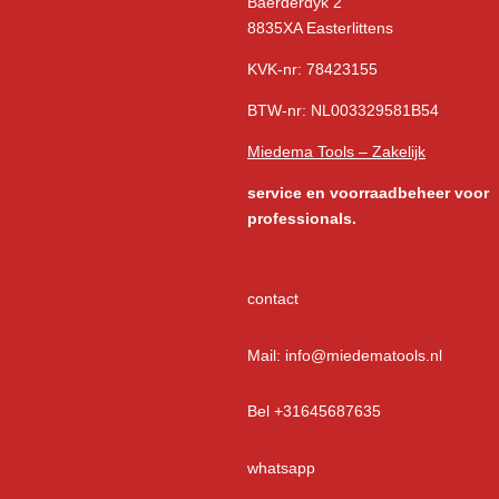
Baerderdyk 2
8835XA Easterlittens
KVK-nr: 78423155
BTW-nr: NL003329581B54
Miedema Tools – Zakelijk
service
en voorraadbeheer voor
professionals.
contact
Mail: info@miedematools.nl
Bel +31645687635
whatsapp