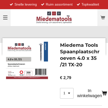
Snelle levering
Ruim assortiment
Topkwaliteit
Ga
direct
naar
de
hoofdinhoud
Miedema Tools
Spaanplaatschr
oeven 4.0 x 35
/21 TX-20
€ 2,79
In
winkelwagen