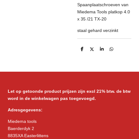
Spaanplaatschroeven van
Miedema Tools platkop 4.0
x 35 /21 TX-20
staal gehard verzinkt
D
D
S
D
e
e
h
e
l
e
a
l
e
l
r
e
n
e
n
Let op getoonde product prijzen zijn excl 21% btw. de btw
word in de winkelwagen pas toegevoegd.
Adresgegevens:
Miedema tools
Baerderdyk 2
8835XA Easterlittens