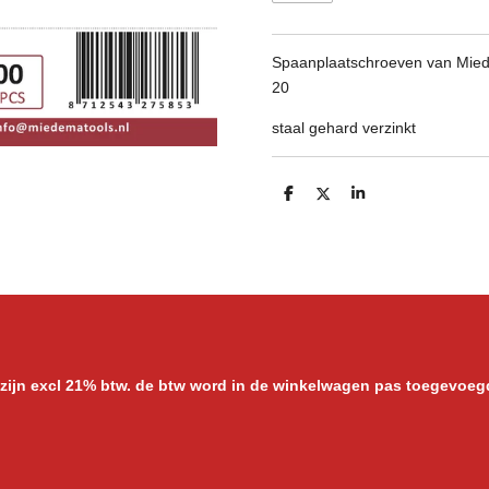
Spaanplaatschroeven van Miede
20
staal gehard verzinkt
D
D
S
e
e
h
l
e
a
e
l
r
n
e
 zijn excl 21% btw. de btw word in de winkelwagen pas toegevoeg