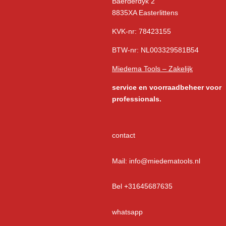
Baerderdyk 2
8835XA Easterlittens
KVK-nr: 78423155
BTW-nr: NL003329581B54
Miedema Tools – Zakelijk
service
en voorraadbeheer voor
professionals.
contact
Mail: info@miedematools.nl
Bel +31645687635
whatsapp